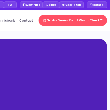
−
A+
Contrast
Links
Voorlezen
Herstel
Gratis SeniorProof Woon Check™
ennisbank
Contact