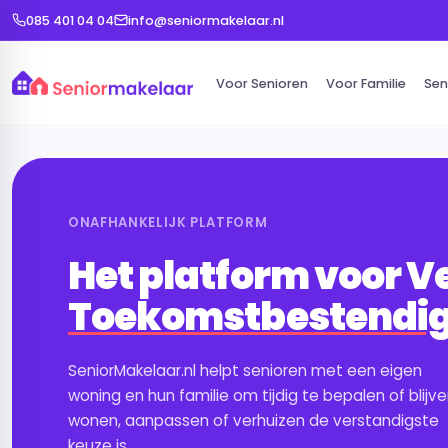
085 401 04 04
info@seniormakelaar.nl
Voor Senioren
Voor Familie
Sen
ONAFHANKELIJK PLATFORM
Het platform voor Ve
Toekomstbestendi
SeniorMakelaar.nl helpt senioren met een eigen
woning en hun familie om tijdig te bepalen of blijv
wonen, aanpassen of verhuizen de verstandigste
keuze is.