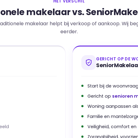
HET VERSCHIL
ionele makelaar vs. SeniorMake
raditionele makelaar helpt bij verkoop of aankoop. Wij be
eerder.
GERICHT OP DE W
SeniorMakelaar
Start bij de woonvraa
Gericht op
senioren m
Woning aanpassen al
Familie en mantelzor
eeld
Veiligheid, comfort en
Zorgnabijheid, voorzi