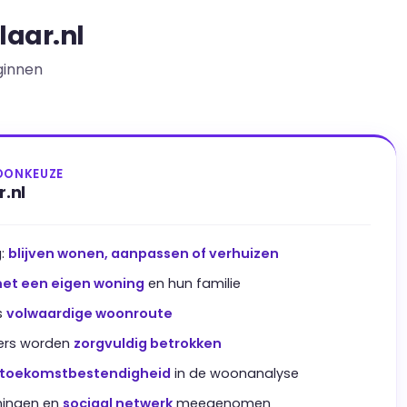
laar.nl
ginnen
OONKEUZE
.nl
g:
blijven wonen, aanpassen of verhuizen
et een eigen woning
en hun familie
s
volwaardige woonroute
gers worden
zorgvuldig betrokken
toekomstbestendigheid
in de woonanalyse
eningen en
sociaal netwerk
meegenomen