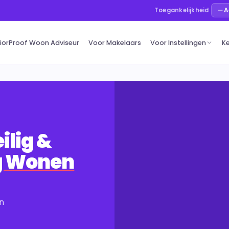
A
Toegankelijkheid
iorProof Woon Adviseur
Voor Makelaars
Voor Instellingen
K
ilig &
g Wonen
en